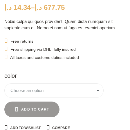
on
customer
د.إ
14.34
–
د.إ
677.75
ratings
Nobis culpa qui quos provident. Quam dicta numquam sit
sapiente cum et. Nemo et nam ut fuga est eveniet aperiam.
Free returns
Free shipping via DHL, fully insured
All taxes and customs duties included
color
ADD TO CART
ADD TO WISHLIST
COMPARE