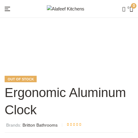
0
0
Menu
Alafeef
Kitchens
AVAILABILITY:
OUT OF STOCK
Ergonomic Aluminum
Clock
Brands:
Britton Bathrooms
Rated
5
3.60
out of
5 based